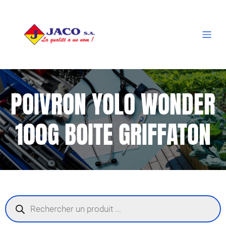
POIVRON YOLO WONDER
100G BOITE GRIFFATON
Recherche
de
produits